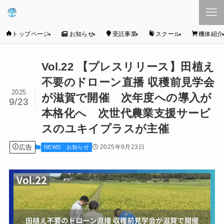
トップページ
お知らせ
受託事業
スクール
機体紹介
Vol.22 【プレスリリース】田植え
不要のドローン直播 収穫前見学会
2025
が滋賀で開催 次年度への導入が
9/23
本格化へ 次世代農業支援サービ
スのユキイプラスが主催
広告
2025年9月23日
NEWS
お知らせ